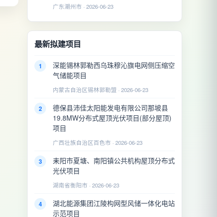
广东潮州市 · 2026-06-23
最新拟建项目
深能锡林郭勒西乌珠穆沁旗电网侧压缩空
1
气储能项目
内蒙古自治区锡林郭勒盟 · 2026-06-23
德保县沛佳太阳能发电有限公司那坡县
2
19.8MW分布式屋顶光伏项目(部分屋顶)
项目
广西壮族自治区百色市 · 2026-06-23
耒阳市夏塘、南阳镇公共机构屋顶分布式
3
光伏项目
湖南省衡阳市 · 2026-06-23
湖北能源集团江陵构网型风储一体化电站
4
示范项目