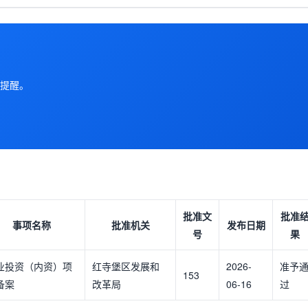
提醒。
批准文
批准
事项名称
批准机关
发布日期
号
果
业投资（内资）项
红寺堡区发展和
2026-
准予
153
备案
改革局
06-16
过