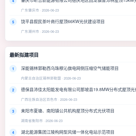
肇庆市昕合新能源有限公司德庆地区回龙镇曾沛林屋顶15kW
4
广东肇庆市 · 2026-06-23
饶平县叙民茶叶商行屋顶66KW光伏建设项目
5
广东潮州市 · 2026-06-23
最新拟建项目
深能锡林郭勒西乌珠穆沁旗电网侧压缩空气储能项目
1
内蒙古自治区锡林郭勒盟 · 2026-06-23
德保县沛佳太阳能发电有限公司那坡县19.8MW分布式屋顶光
2
广西壮族自治区百色市 · 2026-06-23
耒阳市夏塘、南阳镇公共机构屋顶分布式光伏项目
3
湖南省衡阳市 · 2026-06-23
湖北能源集团江陵构网型风储一体化电站示范项目
4