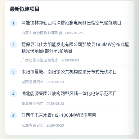
最新拟建项目
深能锡林郭勒西乌珠穆沁旗电网侧压缩空气储能项目
1
内蒙古自治区锡林郭勒盟 · 2026-06-23
德保县沛佳太阳能发电有限公司那坡县19.8MW分布式屋
2
顶光伏项目(部分屋顶)项目
广西壮族自治区百色市 · 2026-06-23
耒阳市夏塘、南阳镇公共机构屋顶分布式光伏项目
3
湖南省衡阳市 · 2026-06-23
湖北能源集团江陵构网型风储一体化电站示范项目
4
湖北省荆州市 · 2026-06-23
江西华电吉水青山2×1000MW煤电项目
5
江西省吉安市 · 2026-06-23