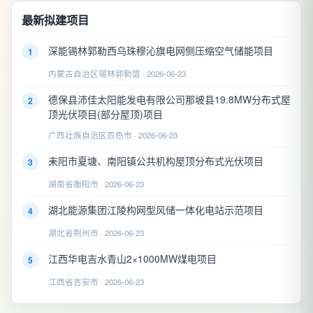
最新拟建项目
深能锡林郭勒西乌珠穆沁旗电网侧压缩空气储能项目
1
内蒙古自治区锡林郭勒盟 · 2026-06-23
德保县沛佳太阳能发电有限公司那坡县19.8MW分布式屋
2
顶光伏项目(部分屋顶)项目
广西壮族自治区百色市 · 2026-06-23
耒阳市夏塘、南阳镇公共机构屋顶分布式光伏项目
3
湖南省衡阳市 · 2026-06-23
湖北能源集团江陵构网型风储一体化电站示范项目
4
湖北省荆州市 · 2026-06-23
江西华电吉水青山2×1000MW煤电项目
5
江西省吉安市 · 2026-06-23