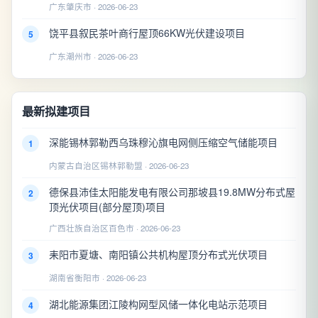
广东肇庆市 · 2026-06-23
饶平县叙民茶叶商行屋顶66KW光伏建设项目
5
广东潮州市 · 2026-06-23
最新拟建项目
深能锡林郭勒西乌珠穆沁旗电网侧压缩空气储能项目
1
内蒙古自治区锡林郭勒盟 · 2026-06-23
德保县沛佳太阳能发电有限公司那坡县19.8MW分布式屋
2
顶光伏项目(部分屋顶)项目
广西壮族自治区百色市 · 2026-06-23
耒阳市夏塘、南阳镇公共机构屋顶分布式光伏项目
3
湖南省衡阳市 · 2026-06-23
湖北能源集团江陵构网型风储一体化电站示范项目
4