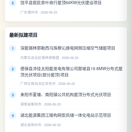
饶平县叙民茶叶商行屋顶66KW光伏建设项目
5
广东潮州市 · 2026-06-23
最新拟建项目
深能锡林郭勒西乌珠穆沁旗电网侧压缩空气储能项目
1
内蒙古自治区锡林郭勒盟 · 2026-06-23
德保县沛佳太阳能发电有限公司那坡县19.8MW分布式屋
2
顶光伏项目(部分屋顶)项目
广西壮族自治区百色市 · 2026-06-23
耒阳市夏塘、南阳镇公共机构屋顶分布式光伏项目
3
湖南省衡阳市 · 2026-06-23
湖北能源集团江陵构网型风储一体化电站示范项目
4
湖北省荆州市 · 2026-06-23