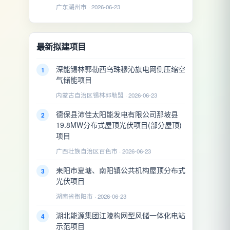
广东潮州市 · 2026-06-23
最新拟建项目
深能锡林郭勒西乌珠穆沁旗电网侧压缩空
1
气储能项目
内蒙古自治区锡林郭勒盟 · 2026-06-23
德保县沛佳太阳能发电有限公司那坡县
2
19.8MW分布式屋顶光伏项目(部分屋顶)
项目
广西壮族自治区百色市 · 2026-06-23
耒阳市夏塘、南阳镇公共机构屋顶分布式
3
光伏项目
湖南省衡阳市 · 2026-06-23
湖北能源集团江陵构网型风储一体化电站
4
示范项目