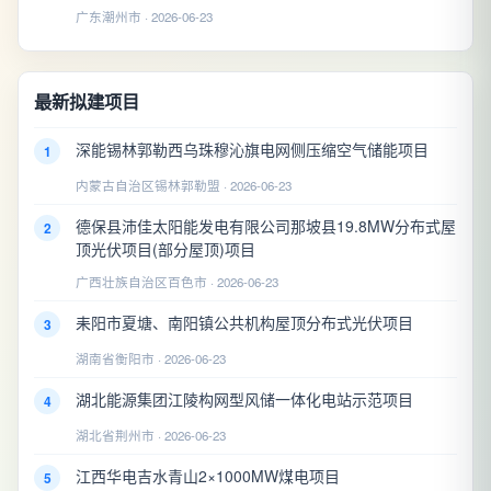
广东潮州市 · 2026-06-23
最新拟建项目
深能锡林郭勒西乌珠穆沁旗电网侧压缩空气储能项目
1
内蒙古自治区锡林郭勒盟 · 2026-06-23
德保县沛佳太阳能发电有限公司那坡县19.8MW分布式屋
2
顶光伏项目(部分屋顶)项目
广西壮族自治区百色市 · 2026-06-23
耒阳市夏塘、南阳镇公共机构屋顶分布式光伏项目
3
湖南省衡阳市 · 2026-06-23
湖北能源集团江陵构网型风储一体化电站示范项目
4
湖北省荆州市 · 2026-06-23
江西华电吉水青山2×1000MW煤电项目
5