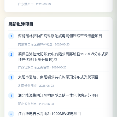
广东潮州市 · 2026-06-23
最新拟建项目
深能锡林郭勒西乌珠穆沁旗电网侧压缩空气储能项目
1
内蒙古自治区锡林郭勒盟 · 2026-06-23
德保县沛佳太阳能发电有限公司那坡县19.8MW分布式屋
2
顶光伏项目(部分屋顶)项目
广西壮族自治区百色市 · 2026-06-23
耒阳市夏塘、南阳镇公共机构屋顶分布式光伏项目
3
湖南省衡阳市 · 2026-06-23
湖北能源集团江陵构网型风储一体化电站示范项目
4
湖北省荆州市 · 2026-06-23
江西华电吉水青山2×1000MW煤电项目
5