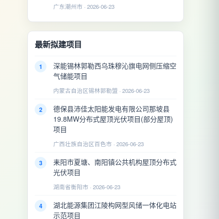
广东潮州市 · 2026-06-23
最新拟建项目
深能锡林郭勒西乌珠穆沁旗电网侧压缩空
1
气储能项目
内蒙古自治区锡林郭勒盟 · 2026-06-23
德保县沛佳太阳能发电有限公司那坡县
2
19.8MW分布式屋顶光伏项目(部分屋顶)
项目
广西壮族自治区百色市 · 2026-06-23
耒阳市夏塘、南阳镇公共机构屋顶分布式
3
光伏项目
湖南省衡阳市 · 2026-06-23
湖北能源集团江陵构网型风储一体化电站
4
示范项目