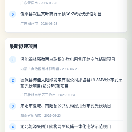
广东肇庆市 · 2026-06-23
饶平县叙民茶叶商行屋顶66KW光伏建设项目
5
广东潮州市 · 2026-06-23
最新拟建项目
深能锡林郭勒西乌珠穆沁旗电网侧压缩空气储能项目
1
内蒙古自治区锡林郭勒盟 · 2026-06-23
德保县沛佳太阳能发电有限公司那坡县19.8MW分布式屋
2
顶光伏项目(部分屋顶)项目
广西壮族自治区百色市 · 2026-06-23
耒阳市夏塘、南阳镇公共机构屋顶分布式光伏项目
3
湖南省衡阳市 · 2026-06-23
湖北能源集团江陵构网型风储一体化电站示范项目
4