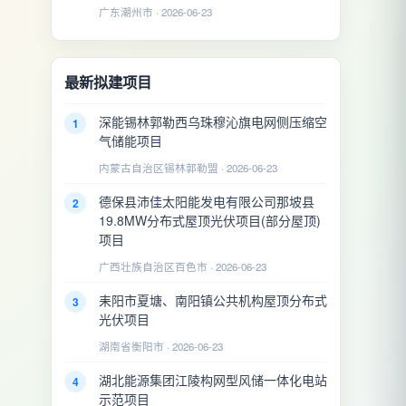
广东潮州市 · 2026-06-23
最新拟建项目
深能锡林郭勒西乌珠穆沁旗电网侧压缩空
1
气储能项目
内蒙古自治区锡林郭勒盟 · 2026-06-23
德保县沛佳太阳能发电有限公司那坡县
2
19.8MW分布式屋顶光伏项目(部分屋顶)
项目
广西壮族自治区百色市 · 2026-06-23
耒阳市夏塘、南阳镇公共机构屋顶分布式
3
光伏项目
湖南省衡阳市 · 2026-06-23
湖北能源集团江陵构网型风储一体化电站
4
示范项目