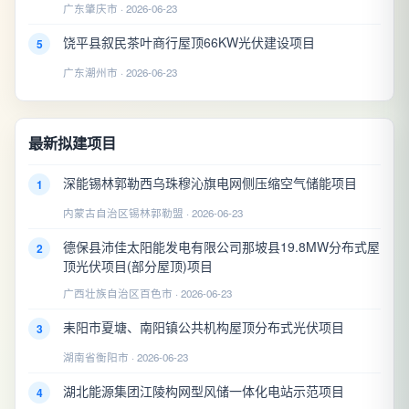
广东肇庆市 · 2026-06-23
饶平县叙民茶叶商行屋顶66KW光伏建设项目
5
广东潮州市 · 2026-06-23
最新拟建项目
深能锡林郭勒西乌珠穆沁旗电网侧压缩空气储能项目
1
内蒙古自治区锡林郭勒盟 · 2026-06-23
德保县沛佳太阳能发电有限公司那坡县19.8MW分布式屋
2
顶光伏项目(部分屋顶)项目
广西壮族自治区百色市 · 2026-06-23
耒阳市夏塘、南阳镇公共机构屋顶分布式光伏项目
3
湖南省衡阳市 · 2026-06-23
湖北能源集团江陵构网型风储一体化电站示范项目
4