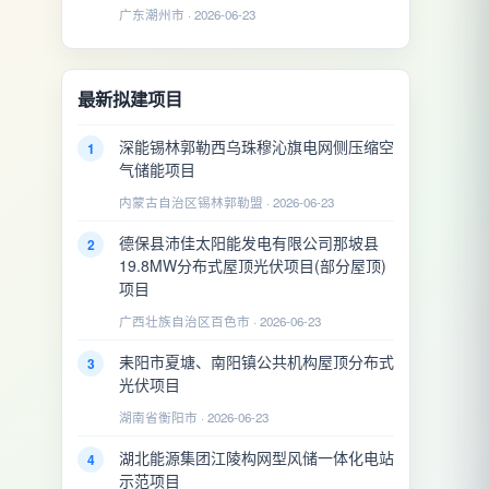
广东潮州市 · 2026-06-23
最新拟建项目
深能锡林郭勒西乌珠穆沁旗电网侧压缩空
1
气储能项目
内蒙古自治区锡林郭勒盟 · 2026-06-23
德保县沛佳太阳能发电有限公司那坡县
2
19.8MW分布式屋顶光伏项目(部分屋顶)
项目
广西壮族自治区百色市 · 2026-06-23
耒阳市夏塘、南阳镇公共机构屋顶分布式
3
光伏项目
湖南省衡阳市 · 2026-06-23
湖北能源集团江陵构网型风储一体化电站
4
示范项目