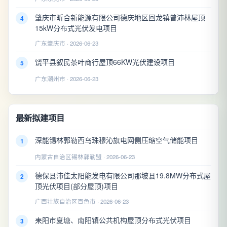
肇庆市昕合新能源有限公司德庆地区回龙镇曾沛林屋顶
4
15kW分布式光伏发电项目
广东肇庆市 · 2026-06-23
饶平县叙民茶叶商行屋顶66KW光伏建设项目
5
广东潮州市 · 2026-06-23
最新拟建项目
深能锡林郭勒西乌珠穆沁旗电网侧压缩空气储能项目
1
内蒙古自治区锡林郭勒盟 · 2026-06-23
德保县沛佳太阳能发电有限公司那坡县19.8MW分布式屋
2
顶光伏项目(部分屋顶)项目
广西壮族自治区百色市 · 2026-06-23
耒阳市夏塘、南阳镇公共机构屋顶分布式光伏项目
3