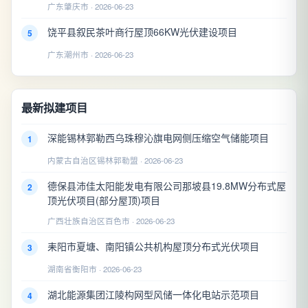
广东肇庆市 · 2026-06-23
饶平县叙民茶叶商行屋顶66KW光伏建设项目
5
广东潮州市 · 2026-06-23
最新拟建项目
深能锡林郭勒西乌珠穆沁旗电网侧压缩空气储能项目
1
内蒙古自治区锡林郭勒盟 · 2026-06-23
德保县沛佳太阳能发电有限公司那坡县19.8MW分布式屋
2
顶光伏项目(部分屋顶)项目
广西壮族自治区百色市 · 2026-06-23
耒阳市夏塘、南阳镇公共机构屋顶分布式光伏项目
3
湖南省衡阳市 · 2026-06-23
湖北能源集团江陵构网型风储一体化电站示范项目
4