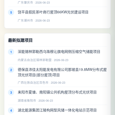
广东肇庆市 · 2026-06-23
饶平县叙民茶叶商行屋顶66KW光伏建设项目
5
广东潮州市 · 2026-06-23
最新拟建项目
深能锡林郭勒西乌珠穆沁旗电网侧压缩空气储能项目
1
内蒙古自治区锡林郭勒盟 · 2026-06-23
德保县沛佳太阳能发电有限公司那坡县19.8MW分布式屋
2
顶光伏项目(部分屋顶)项目
广西壮族自治区百色市 · 2026-06-23
耒阳市夏塘、南阳镇公共机构屋顶分布式光伏项目
3
湖南省衡阳市 · 2026-06-23
湖北能源集团江陵构网型风储一体化电站示范项目
4