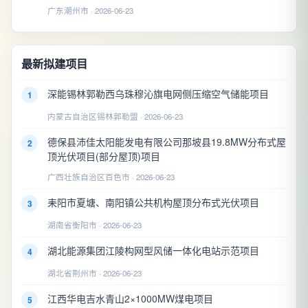
广东潮州市 · 2026-06-23
最新拟建项目
深能锡林郭勒西乌珠穆沁旗电网侧压缩空气储能项目
1
内蒙古自治区锡林郭勒盟 · 2026-06-23
德保县沛佳太阳能发电有限公司那坡县19.8MW分布式屋
2
顶光伏项目(部分屋顶)项目
广西壮族自治区百色市 · 2026-06-23
耒阳市夏塘、南阳镇公共机构屋顶分布式光伏项目
3
湖南省衡阳市 · 2026-06-23
湖北能源集团江陵构网型风储一体化电站示范项目
4
湖北省荆州市 · 2026-06-23
江西华电吉水青山2×1000MW煤电项目
5