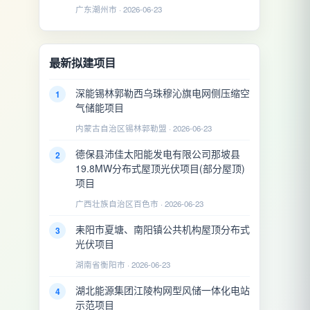
广东潮州市 · 2026-06-23
最新拟建项目
深能锡林郭勒西乌珠穆沁旗电网侧压缩空
1
气储能项目
内蒙古自治区锡林郭勒盟 · 2026-06-23
德保县沛佳太阳能发电有限公司那坡县
2
19.8MW分布式屋顶光伏项目(部分屋顶)
项目
广西壮族自治区百色市 · 2026-06-23
耒阳市夏塘、南阳镇公共机构屋顶分布式
3
光伏项目
湖南省衡阳市 · 2026-06-23
湖北能源集团江陵构网型风储一体化电站
4
示范项目