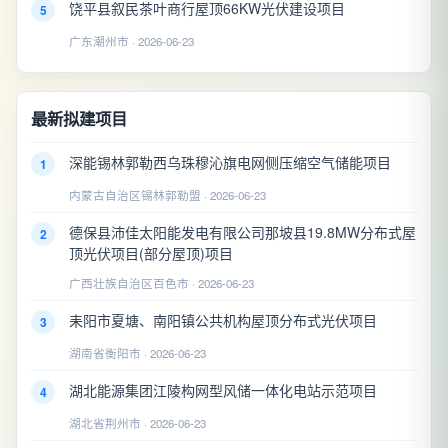
饶平县叙民茶叶商行屋顶66KW光伏建设项目
5
广东潮州市 · 2026-06-23
最新拟建项目
深能锡林郭勒西乌珠穆沁旗电网侧压缩空气储能项目
1
内蒙古自治区锡林郭勒盟 · 2026-06-23
德保县沛佳太阳能发电有限公司那坡县19.8MW分布式屋
2
顶光伏项目(部分屋顶)项目
广西壮族自治区百色市 · 2026-06-23
耒阳市夏塘、南阳镇公共机构屋顶分布式光伏项目
3
湖南省衡阳市 · 2026-06-23
湖北能源集团江陵构网型风储一体化电站示范项目
4
湖北省荆州市 · 2026-06-23