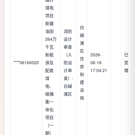
煤电
项目
新疆
白
油田
消防
碱
264万
设计
滩
千瓦
审查
区
新能
（人
2026-
已
住
****06160020
源及
防设
06-16
受
房
配套
计审
17:04:21
理
和
煤
查）-
建
电、
白碱
设
碳捕
滩区
局
集一
体化
项目
（一
期）