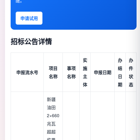
醒。
申请试用
招标公告详情
实
办
办
项目
事项
施
结
件
申报流水号
申报日期
名称
名称
主
日
状
体
期
态
新疆
油田
2×660
兆瓦
超超
临界