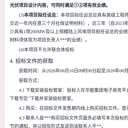
光伏项目设计内容，可同时满足①②项有效业绩。
(3)
本项目拟任设总：
本项目拟任设总应具有高级工程
交近一年内任意三个月社保证明材料），近三年（自2023
少具有1项200MW及以上规模陆上风电项目担任设总的业
材料须体现为项目负责人***的业绩）。
(4)本项目不允许联合体投标
4. 招标文件的获取
获取时间：从
2026年06月16日09时00分
起至
2026年06
获取方式：
4.1 下载安装投标管家：投标人在华能集团电子商务平台（https:
下载专区”下载并安装投标管家。
4.2 购买：在招标文件发售期内线上购买招标文件。
4.3 联系人投***购买招标文件页面务必填写本次投
节的通知，将以短信形式发送到该联系人手**。