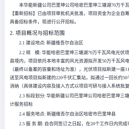
本
华能新疆公司巴里坤公司哈密巴里坤三塘湖70万千
【重新招标】
已由项目审批机关批准，项目资金为
企业自
具备招标条件，现进行公开招标。
2. 项目概况与招标范围
2.1 建设地点:
新疆维吾尔自治区
2.2 规
模:
华能哈密巴里坤三塘湖70万千瓦风电光伏
县境内，项目依托本地丰富的风光资源拟开发50万千瓦风电
（最终以备案的容量和场址为准），光伏项目拟新建一座110
送至风电项目拟新建的220千伏汇集站，拟通过一回长约50千
消纳（具体建设内容及接入方式以项目可研与接入系统批
2.3 标段划分:
华能新疆公司巴里坤公司哈密巴里坤三塘
计服务招标
2.4 服务地
点:
新疆维吾尔自治区哈密市巴里坤县
2.5 服 务 期:
自合同签订之日起，在20个工作日内完