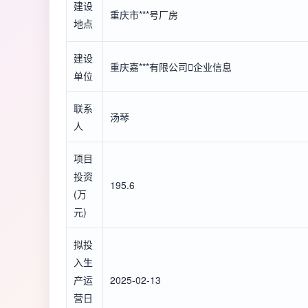
建设
重庆市***号厂房
地点
建设
重庆嘉***有限公司

企业信息
单位
联系
汤琴
人
项目
投资
195.6
(万
元)
拟投
入生
产运
2025-02-13
营日