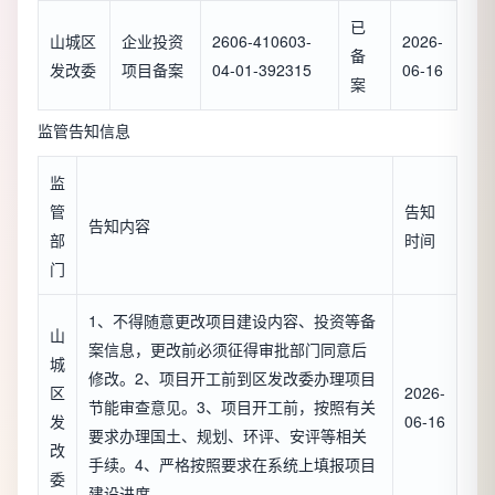
已
山城区
企业投资
2606-410603-
2026-
备
发改委
项目备案
04-01-392315
06-16
案
监管告知信息
监
管
告知
告知内容
部
时间
门
1、不得随意更改项目建设内容、投资等备
山
案信息，更改前必须征得审批部门同意后
城
修改。2、项目开工前到区发改委办理项目
区
2026-
节能审查意见。3、项目开工前，按照有关
发
06-16
要求办理国土、规划、环评、安评等相关
改
手续。4、严格按照要求在系统上填报项目
委
建设进度。