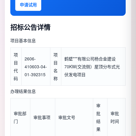
申请试用
招标公告详情
项目基本信息
项
项
2606-
鹤壁***有限公司杨合金建设
目
目
410603-04-
70KW(交流侧）屋顶分布式光
代
名
01-392315
伏发电项目
码
称
办理结果信息
审
审批部
批
审批
审批事项
审批文号
门
结
时间
果