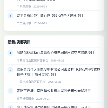
广东肇庆市 · 2026-06-23
饶平县叙民茶叶商行屋顶66KW光伏建设项目
5
广东潮州市 · 2026-06-23
最新拟建项目
深能锡林郭勒西乌珠穆沁旗电网侧压缩空气储能项目
1
内蒙古自治区锡林郭勒盟 · 2026-06-23
德保县沛佳太阳能发电有限公司那坡县19.8MW分布式屋
2
顶光伏项目(部分屋顶)项目
广西壮族自治区百色市 · 2026-06-23
耒阳市夏塘、南阳镇公共机构屋顶分布式光伏项目
3
湖南省衡阳市 · 2026-06-23
湖北能源集团江陵构网型风储一体化电站示范项目
4