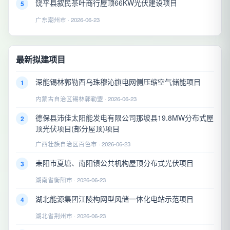
饶平县叙民茶叶商行屋顶66KW光伏建设项目
5
广东潮州市 · 2026-06-23
最新拟建项目
深能锡林郭勒西乌珠穆沁旗电网侧压缩空气储能项目
1
内蒙古自治区锡林郭勒盟 · 2026-06-23
德保县沛佳太阳能发电有限公司那坡县19.8MW分布式屋
2
顶光伏项目(部分屋顶)项目
广西壮族自治区百色市 · 2026-06-23
耒阳市夏塘、南阳镇公共机构屋顶分布式光伏项目
3
湖南省衡阳市 · 2026-06-23
湖北能源集团江陵构网型风储一体化电站示范项目
4
湖北省荆州市 · 2026-06-23