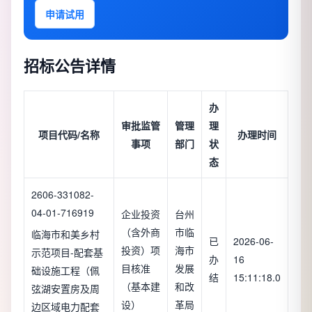
申请试用
招标公告详情
办
审批监管
管理
理
项目代码/名称
办理时间
事项
部门
状
态
2606-331082-
04-01-716919
企业投资
台州
（含外商
市临
临海市和美乡村
已
2026-06-
投资）项
海市
示范项目-配套基
办
16
目核准
发展
础设施工程（佩
结
15:11:18.0
（基本建
和改
弦湖安置房及周
设）
革局
边区域电力配套