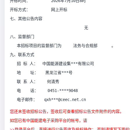
开标时间：         2026年7月10日8时              
开标方式：         网上开标              
七、其他公告内容
                                无                  
八、监督部门
   本招标项目的监督部门为     法务与合规部      。
九、联系方式
   招 标 人：  中国能源建设集***有限公司                   
   地    址：   黑龙江省***号                           
   联 系 人：    何清秀                               
   电    话：    0451-****9048                       
   电子邮件：   qxh***@ceec.net.cn                   
您还未签收招标公告，签收后可查看招标公告文件附件的内容。
如您已有中国能建电子采购平台的帐号，请
>>
登录平台
后，直接进行公告签收及投标操作； 否则请填写下面的