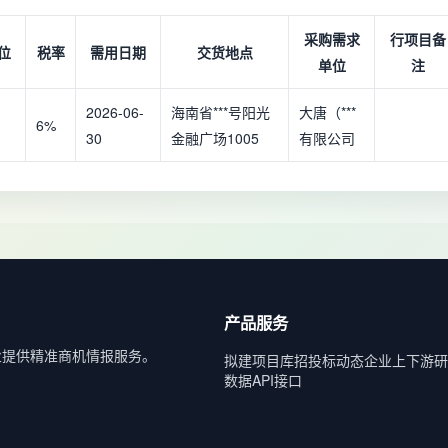
采购需求
行项目备
位
税率
需用日期
交货地点
单位
注
2026-06-
海南省***号阳光
大唐（***
6%
30
金融广场1005
有限公司
产品服务
业提供精准商机情报服务。
拟建项目库
招投标动态
企业上下游
研
数据API接口