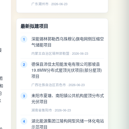
广东潮州市 · 2026-06-23
最新拟建项目
深能锡林郭勒西乌珠穆沁旗电网侧压缩空
1
气储能项目
接
内蒙古自治区锡林郭勒盟 · 2026-06-23
德保县沛佳太阳能发电有限公司那坡县
2
19.8MW分布式屋顶光伏项目(部分屋顶)
项目
团
广西壮族自治区百色市 · 2026-06-23
和
的
耒阳市夏塘、南阳镇公共机构屋顶分布式
3
术
光伏项目
湖南省衡阳市 · 2026-06-23
湖北能源集团江陵构网型风储一体化电站
4
示范项目
0