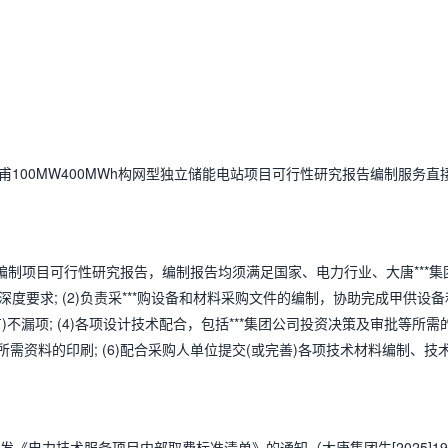
100MW400MWh构网型独立储能电站项目可行性研究报告编制服务直
)编制项目可行性研究报告，编制报告均须满足国家、电力行业、大唐***集
要求; (2)负责采***购设备和材料采购文件的编制，协助完成甲供设备
有)不漏项; (4)各项设计技术配合，包括***集团公司投资决策及审批等所需
所需资料的印刷; (6)配合采购人单位提交(或完善)各项技术材料编制、技
《电力技术服务项目内部取费标准清单》的通知（大唐集团生[2025]19