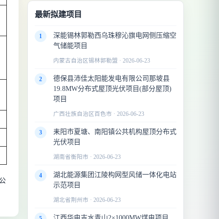
最新拟建项目
深能锡林郭勒西乌珠穆沁旗电网侧压缩空
1
气储能项目
内蒙古自治区锡林郭勒盟 · 2026-06-23
德保县沛佳太阳能发电有限公司那坡县
2
19.8MW分布式屋顶光伏项目(部分屋顶)
项目
广西壮族自治区百色市 · 2026-06-23
耒阳市夏塘、南阳镇公共机构屋顶分布式
3
光伏项目
湖南省衡阳市 · 2026-06-23
湖北能源集团江陵构网型风储一体化电站
4
公
示范项目
湖北省荆州市 · 2026-06-23
江西华电吉水青山2×1000MW煤电项目
5