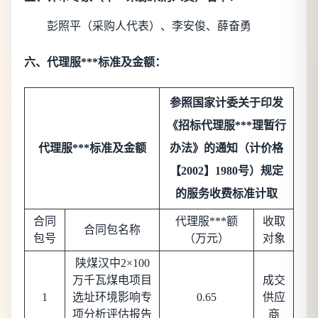
彭照平（采购人代表）
、
李安俊
、
薛奋勇
六、代理服***标准及金额：
参照国家计委关于印发
《招标代理服***理暂行
代理服***标准及金额
办法》的通知（计价格
【2002】1980号）规定
的服务收费标准计取
合同
代理服***额
收取
合同包名称
包号
（万元）
对象
陕煤汉中2×100
万千瓦煤电项目
成交
1
选址环境影响专
0.65
供应
项分析评估报告
商