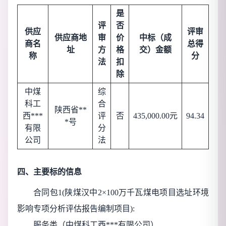
是
评
否
供应
评审
供应商地
审
价
中标（成
商名
总得
址
方
格
交）金额
称
分
法
扣
除
中煤
综
科工
合
陕西省**
西***
评
否
435,000.00元
94.34
*号
有限
分
公司
法
四、主要标的信息
合同包1(陕煤汉中2×100万千瓦煤电项目选址环境
影响专项分析评估报告编制项目):
服务类（中煤科工西***有限公司）