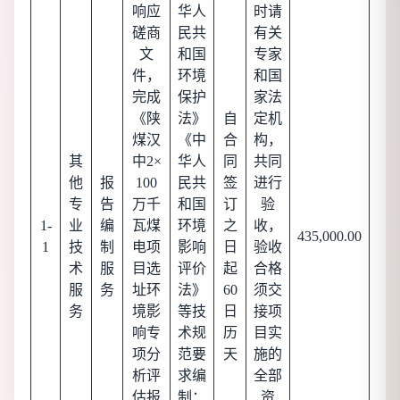
响应
华人
时请
磋商
民共
有关
文
和国
专家
件，
环境
和国
完成
保护
家法
《陕
法》
自
定机
煤汉
《中
合
构，
其
中2×
华人
同
共同
他
报
100
民共
签
进行
专
告
万千
和国
订
验
1-
业
编
瓦煤
环境
之
收，
435,000.00
1
技
制
电项
影响
日
验收
术
服
目选
评价
起
合格
服
务
址环
法》
60
须交
务
境影
等技
日
接项
响专
术规
历
目实
项分
范要
天
施的
析评
求编
全部
估报
制：
资