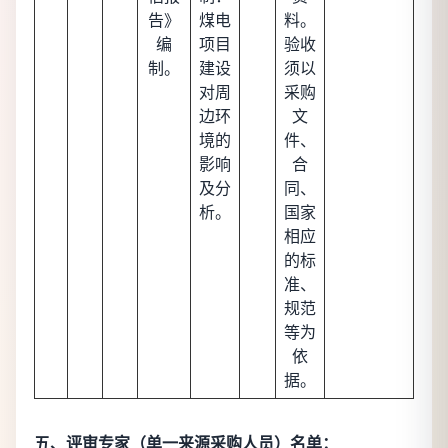
告》
煤电
料。
编
项目
验收
制。
建设
须以
对周
采购
边环
文
境的
件、
影响
合
及分
同、
析。
国家
相应
的标
准、
规范
等为
依
据。
五、评审专家（单一来源采购人员）名单：