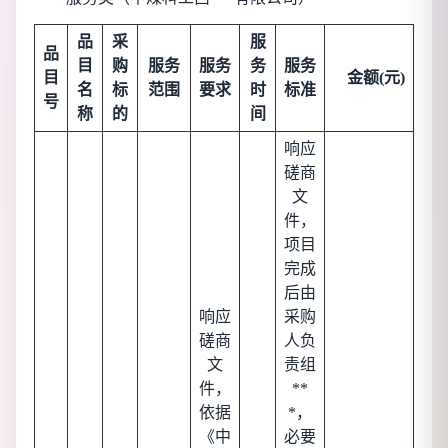
品
采
服
品
目
购
服务
服务
务
服务
目
金额(元)
名
标
范围
要求
时
标准
号
称
的
间
响应
磋商
文
件，
项目
完成
后由
响应
采购
磋商
人负
文
责组
件，
**
依据
*，
《中
必要