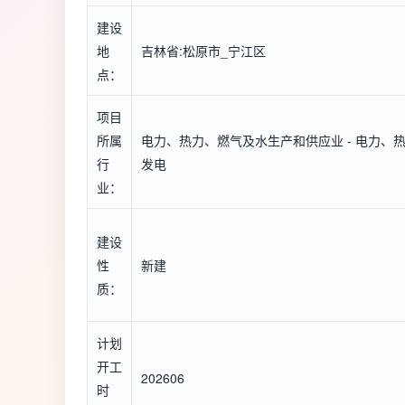
建设
地
吉林省:松原市_宁江区
点：
项目
所属
电力、热力、燃气及水生产和供应业 - 电力、热力
行
发电
业：
建设
性
新建
质：
计划
开工
202606
时