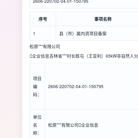
2606-220702-04-01-150795
序号
事项名称
1
县（市）属内资项目备案
松原***有限公司

企业信息
吉林省***村长胜屯（王亚利）65kW非自然
项目
编
2606-220702-04-01-150795
码：
单位
名
松原***有限公司

企业信息
称：