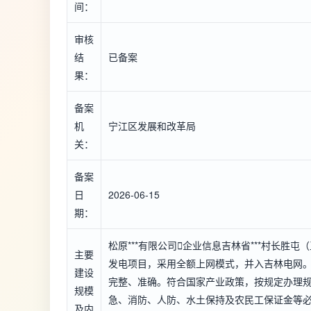
间：
审核
结
已备案
果：
备案
机
宁江区发展和改革局
关：
备案
日
2026-06-15
期：
松原***有限公司

企业信息
吉林省***村长胜屯
主要
发电项目，采用全额上网模式，并入吉林电网。
建设
完整、准确。符合国家产业政策，按规定办理
规模
急、消防、人防、水土保持及农民工保证金等
及内