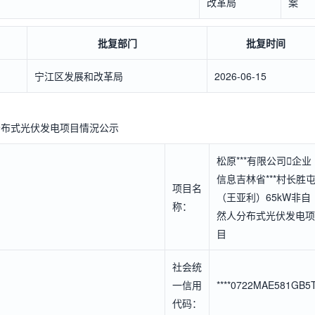
改革局
案
批复部门
批复时间
宁江区发展和改革局
2026-06-15
人分布式光伏发电项目情況公示
松原***有限公司

企业
信息
吉林省***村长胜
项目名
（王亚利）65kW非自
称：
然人分布式光伏发电项
目
社会统
一信用
****0722MAE581GB5
代码：