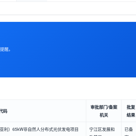
提醒。
审批部门/备案
批复
代码
机关
结果
王亚利）65kW非自然人分布式光伏发电项目
宁江区发展和
已备