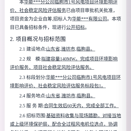
本
华能***分公司临朐市1号风电项目环境影响评
价、社会稳定风险评估服务
已由项目审批机关批准，
项目资金为
企业自筹
,招标人为
华能***有限公司
。本项
目已具备招标条件，现进行
公开招标
。
2. 项目概况与招标范围
2.1 建设地点:
山东省,潍坊市,临朐县
。
2.2 规
模:
拟建容量140MW。完成项目环境影响
评价服务，项目社会稳定风险评估服务。
2.3 标段划分:
华能***分公司临朐市1号风电项目环
境影响评价、社会稳定风险评估服务标段包1
。
2.4 服务地
点:
山东省,潍坊市,临朐县
。
2.5 服 务 期:
合同生效后60天内，完成全部工作。
2.6 招标范围:
基础资料收集与现场踏勘，对接当地
或上级环境保护局，配合全过程风电机位选点，协调