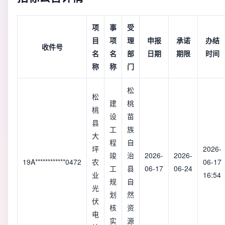
项
事
受
目
项
理
申报
承诺
办结
收件号
名
名
部
日期
期限
时间
称
称
门
松
松
建
桃
桃
设
苗
县
工
族
大
程
自
坪
2026-
竣
治
2026-
2026-
19A************0472
农
06-17
工
县
06-17
06-24
业
16:54
规
自
光
划
然
伏
核
资
电
实
源