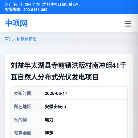
欢迎使用中项网·全国电力拟建项目和招采商机
客服热线：400-8161-360
☰
中项网
首页
/
招投标信息
刘益年太湖县寺前镇洪畈村南冲组41千
瓦自然人分布式光伏发电项目
发布时间
2026-06-17
所在地区
安徽安庆市
标的物
电力
预算金额
待定