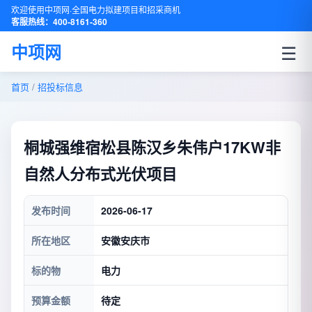
欢迎使用中项网·全国电力拟建项目和招采商机
客服热线：400-8161-360
☰
中项网
首页
/
招投标信息
桐城强维宿松县陈汉乡朱伟户17KW非
自然人分布式光伏项目
发布时间
2026-06-17
所在地区
安徽安庆市
标的物
电力
预算金额
待定