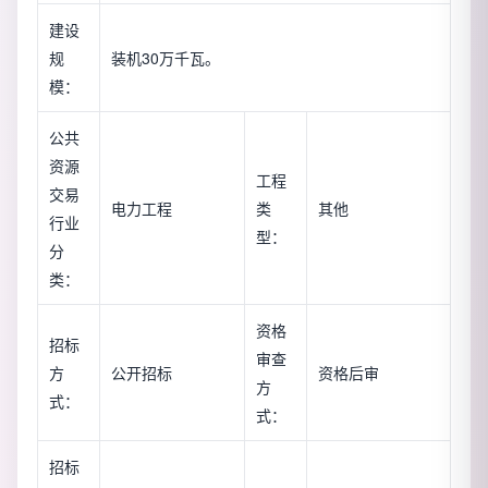
建设
规
装机30万千瓦。
模：
公共
资源
工程
交易
电力工程
类
其他
行业
型：
分
类：
资格
招标
审查
方
公开招标
资格后审
方
式：
式：
招标