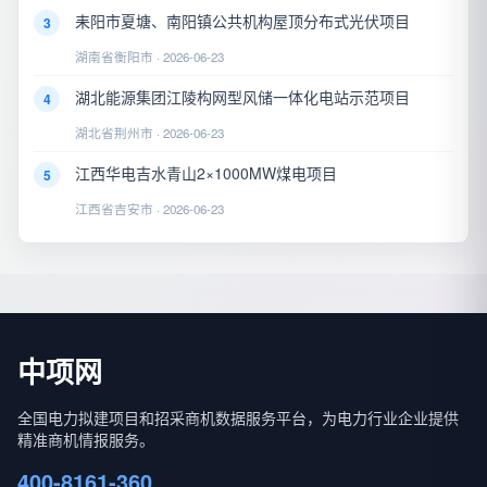
耒阳市夏塘、南阳镇公共机构屋顶分布式光伏项目
3
湖南省衡阳市 · 2026-06-23
湖北能源集团江陵构网型风储一体化电站示范项目
4
湖北省荆州市 · 2026-06-23
江西华电吉水青山2×1000MW煤电项目
5
江西省吉安市 · 2026-06-23
中项网
全国电力拟建项目和招采商机数据服务平台，为电力行业企业提供
精准商机情报服务。
400-8161-360