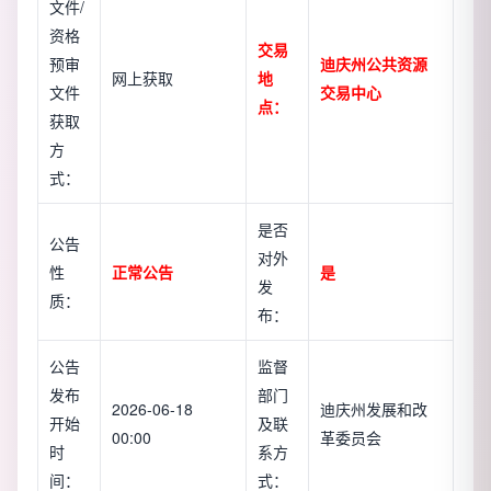
文件/
资格
交易
预审
迪庆州公共资源
网上获取
地
文件
交易中心
点：
获取
方
式：
是否
公告
对外
性
正常公告
是
发
质：
布：
公告
监督
发布
部门
2026-06-18
迪庆州发展和改
开始
及联
00:00
革委员会
时
系方
间：
式：