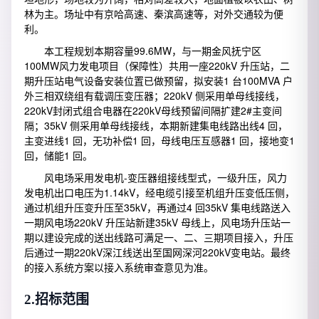
林为主。场址中有京哈高速、秦滨高速等，对外交通较为便
利。
本工程规划本期容量99.6MW，与一期金风抚宁区
100MW风力发电项目（保障性）共用一座220kV 升压站，二
期升压站电气设备安装位置已做预留，拟安装1 台100MVA 户
外三相双绕组有载调压变压器；220kV 侧采用单母线接线，
220kV封闭式组合电器在220kV母线预留间隔扩建2#主变间
隔；35kV 侧采用单母线接线，本期新建集电线路出线4 回，
主变进线1 回，无功补偿1 回，母线电压互感器1 回，接地变1
回，储能1 回。
风电场采用发电机-变压器组接线型式，一级升压，风力
发电机出口电压为1.14kV，经电缆引接至机组升压变低压侧，
通过机组升压变升压至35kV，再通过4 回35kV 集电线路送入
一期风电场220kV 升压站新建35kV 母线上，风电场升压站一
期以建设完成的送出线路可满足一、二、三期项目接入，升压
后通过一期220kV深江线送出至国网深河220kV变电站。最终
的接入系统方案以接入系统审查意见为准。
2.
招标范围