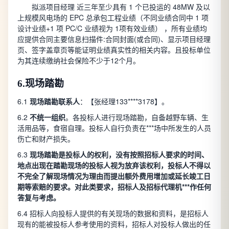
拟派项目经理 近三年至少具有 1 个已投运的 48MW 及以
上规模风电场的 EPC 总承包工程业绩（不同业绩合同中 1 项
设计业绩+1 项 PC/C 业绩视为 1项有效业绩） ，所有业绩均
应提供合同主要信息扫描件:合同封面(或合同)、显示项目经理
页、签字盖章页等能证明业绩真实性的相关内容。且投标单位
为其连续缴纳社会保险不少于12个月。
6.
现场踏勘
6.1
现场踏勘联系人
：【张经理133****3178】。
6.2
不统一组织
。各投标人进行现场踏勘，自备越野车辆、生
活用品等，食宿自理。投标人自行负责在***场中所发生的人员
伤亡和财产损失。
6.3
现场踏勘是投标人的权利，没有按照招标人要求的时间、
地点出现在踏勘现场的投标人视为放弃该权利，投标人不得以
不完全了解现场情况为理由而提出额外费用增加或延长竣工日
期等索赔的要求。对此类要求，招标人及招标代理机***作任何
答复与考虑。
6.4 招标人向投标人提供的有关现场的数据和资料，是招标人
现有的能被投标人参考使用的资料，招标人对投标人做出的任