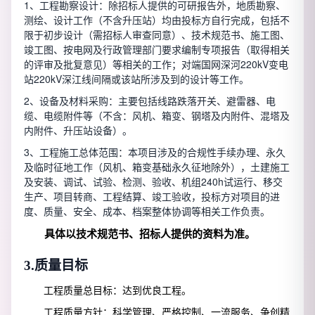
1、工程勘察设计：除招标人提供的可研报告外，地质勘察、
测绘、设计工作（不含升压站）均由投标方自行完成，包括不
限于初步设计（需招标人审查同意）、技术规范书、施工图、
竣工图、按电网及行政管理部门要求编制专项报告（取得相关
的评审及批复意见）等相关的工作；对端国网深河220kV变电
站220kV深江线间隔或该站所涉及到的设计等工作。
2、设备及材料采购：主要包括线路跌落开关、避雷器、电
缆、电缆附件等（不含：风机、箱变、钢塔及内附件、混塔及
内附件、升压站设备）。
3、工程施工总体范围：本项目涉及的合规性手续办理、永久
及临时征地工作（风机、箱变基础永久征地除外），土建施工
及安装、调试、试验、检测、验收、机组240h试运行、移交
生产、项目转商、工程结算、竣工验收，投标方对项目的进
度、质量、安全、成本、档案整体协调等相关工作负责。
具体以技术规范书、招标人提供的资料为准。
3.
质量目标
工程质量总目标：达到优良工程。
工程质量方针：科学管理、严格控制、一流服务、争创精