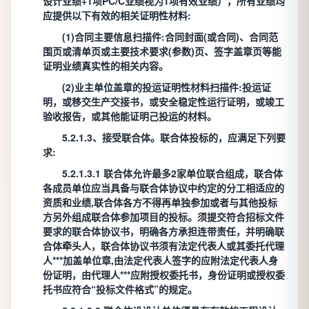
设计业绩+1项PC/C业绩视为1项有效业绩），所有业绩均
应提供以下有效的相关证明性材料:
(1)合同主要信息扫描件:合同封面(或合同)、合同范
围页或清单页或主要技术要求(参数)页、签字盖章页等能
证明业绩真实性的相关内容。
(2)业主单位盖章的投运证明性材料扫描件:投运证
明，或移交生产交接书，或安全稳定性运行证明，或竣工
验收报告，或其他能证明己投运的材料。
5.2.1.3、接受联合体。联合体投标的，应满足下列要
求:
5.2.1.3.1 联合体允许最多2家单位联合组成，联合体
各成员单位应当具备与联合体协议中约定的分工相适应的
资质和业绩,联合体各方不得再单独参加或者与其他投标
方另外组成联合体参加项目的投标。须提交符合招标文件
要求的联合体协议书，明确各方承担连带责任，并明确联
合体牵头人，联合体协议书须有法定代表人或其委托代理
人***加盖单位章,由法定代表人签字的应附法定代表人身
份证明，由代理人***应附授权委托书，身份证明或授权委
托书应符合“投标文件格式”的规定。