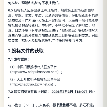
何推论、理解和结论均不承担责任。
6.5 各投标人应在踏勘工程现场时，熟悉施工现场及周围地
形、地貌、水文、地质、交通道路等情况，仔细检查现有的建
筑物以及可作为储存和施工用途的空间，以获得一切可能影响
投标报价的直接资料。中标时，不得以不完全了解地质、地
理、自然环境（有地勘报告且进行了现场踏勘）等现场情况为
理由而提出额外费用增加或延长竣工日期等索赔的要求。对此
类要求，招标人及招标代理机***作任何答复与考虑。
7.
投标文件的获取
7.1
发布媒体：
（1）中国招标投标公共服务平台
（http://www.cebpubservice.com）；
（2）天工开物电子招投标交易平台
（http://zhaobiao.tgcw.net.cn）。
7.2
购买招标文件截止时间：
2026年7月3日【18:00】
时止
。
标书售价【 500 】元人民币。
标书费售后不退，多汇不退。