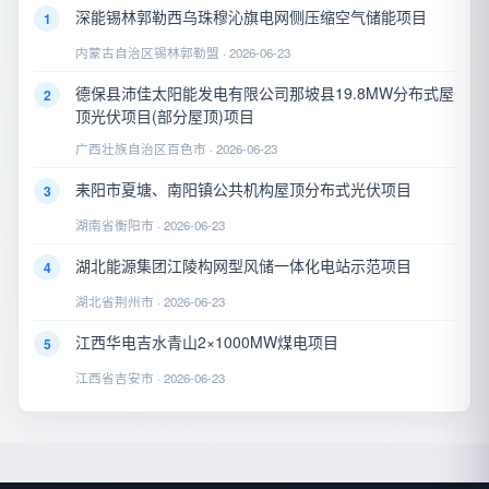
深能锡林郭勒西乌珠穆沁旗电网侧压缩空气储能项目
1
内蒙古自治区锡林郭勒盟 · 2026-06-23
德保县沛佳太阳能发电有限公司那坡县19.8MW分布式屋
2
顶光伏项目(部分屋顶)项目
广西壮族自治区百色市 · 2026-06-23
耒阳市夏塘、南阳镇公共机构屋顶分布式光伏项目
3
湖南省衡阳市 · 2026-06-23
湖北能源集团江陵构网型风储一体化电站示范项目
4
湖北省荆州市 · 2026-06-23
江西华电吉水青山2×1000MW煤电项目
5
江西省吉安市 · 2026-06-23