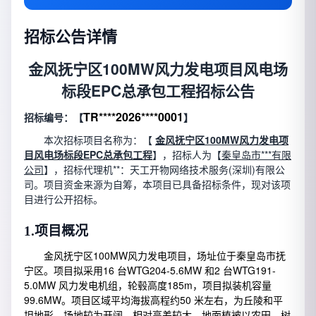
招标公告详情
金风抚宁区100MW风力发电项目风电场
标段EPC总承包工程招标公告
TR****2026****0001
招标编号：【
】
本次招标项目名称为：【
金风抚宁区100MW风力发电项
目风电场标段EPC总承包工程
】，招标人为【
秦皇岛市***有限
公司
】，招标代理机**：天工开物网络技术服务(深圳)有限公
司。项目资金来源为自筹，本项目已具备招标条件，现对该项
目进行公开招标。
1.
项目概况
金风抚宁区100MW风力发电项目，场址位于秦皇岛市抚
宁区。项目拟采用16 台WTG204-5.6MW 和2 台WTG191-
5.0MW 风力发电机组，轮毂高度185m，项目拟装机容量
99.6MW。项目区域平均海拔高程约50 米左右，为丘陵和平
坦地形，场地较为开阔，相对高差较大，地面植被以农田、树