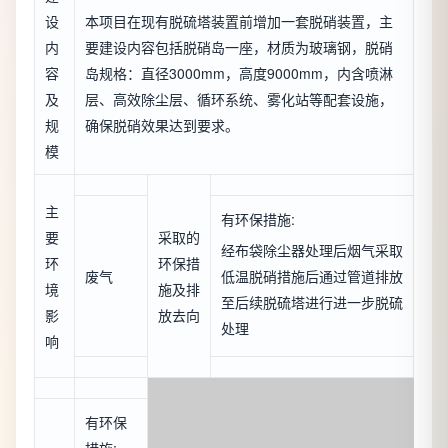
设
本项目在现有脱硫塔装置前增加一套脱硝装置，主
内
要建设内容包括脱硝岛一座，材质为玻璃钢，脱硝
容
岛规格：直径3000mm，高度9000mm，内含喷淋
及
层、高效除尘层、循环系统、雾化站等配套设施，
规
确保脱硝效果达到要求。
模
主
有环保措施:
要
采取的
经布袋除尘器处理后烟气采取
环
环保措
废气
低温脱硝措施后通过管道排放
境
施及排
至后续脱硫塔进行进一步脱硫
影
放去向
处理
响
有环保