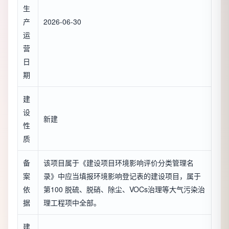
生
产
2026-06-30
运
营
日
期
建
设
新建
性
质
备
该项目属于《建设项目环境影响评价分类管理名
案
录》中应当填报环境影响登记表的建设项目，属于
依
第100 脱硫、脱硝、除尘、VOCs治理等大气污染治
据
理工程项中全部。
建