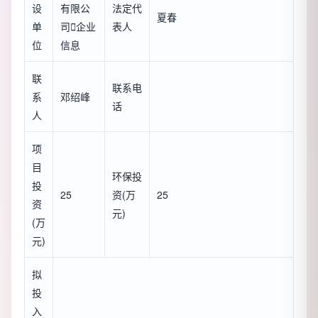
设
有限公
法定代
夏春
单
司

企业
表人
位
信息
联
联系电
系
邓绍峰
话
人
项
目
环保投
投
25
资(万
25
资
元)
(万
元)
拟
投
入