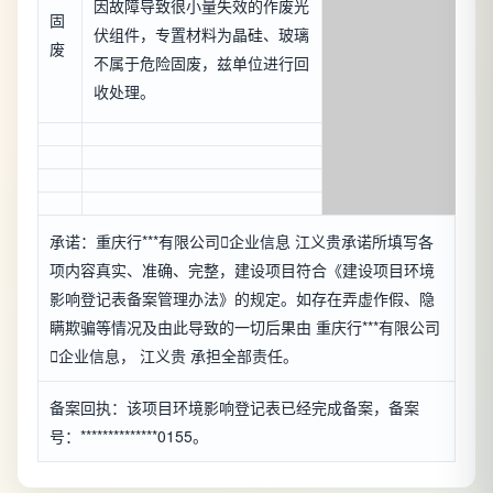
因故障导致很小量失效的作废光
固
伏组件，专置材料为晶硅、玻璃
废
不属于危险固废，兹单位进行回
收处理。
承诺：重庆行***有限公司

企业信息
江义贵承诺所填写各
项内容真实、准确、完整，建设项目符合《建设项目环境
影响登记表备案管理办法》的规定。如存在弄虚作假、隐
瞒欺骗等情况及由此导致的一切后果由 重庆行***有限公司

企业信息
， 江义贵 承担全部责任。
备案回执：该项目环境影响登记表已经完成备案，备案
号：**************0155。