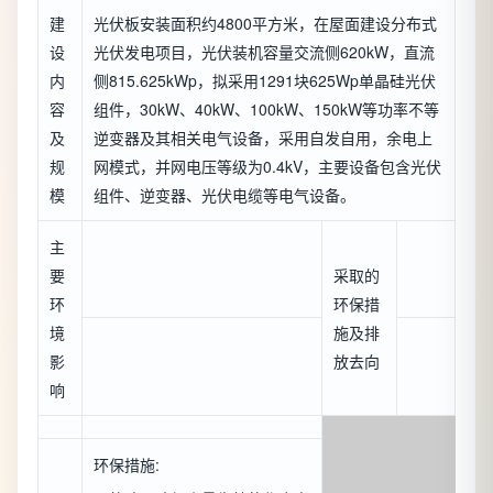
建
光伏板安装面积约4800平方米，在屋面建设分布式
设
光伏发电项目，光伏装机容量交流侧620kW，直流
内
侧815.625kWp，拟采用1291块625Wp单晶硅光伏
容
组件，30kW、40kW、100kW、150kW等功率不等
及
逆变器及其相关电气设备，采用自发自用，余电上
规
网模式，并网电压等级为0.4kV，主要设备包含光伏
模
组件、逆变器、光伏电缆等电气设备。
主
要
采取的
环
环保措
境
施及排
影
放去向
响
环保措施: