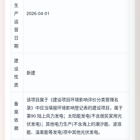
生
产
2026-04-01
运
营
日
期
建
设
新建
性
质
该项目属于《建设项目环境影响评价分类管理名
备
录》中应当填报环境影响登记表的建设项目，属于
案
第90 陆上风力发电；太阳能发电(不含居民家用光
依
伏发电)；其他电力生产(不含海上的潮汐能、波浪
据
能、温差能等发电)项中其他光伏发电。