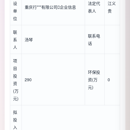
设
法定代
江义
重庆行***有限公司

企业信息
单
表人
贵
位
联
联系电
系
汤琴
话
人
项
目
环保投
投
290
资(万
0
资
元)
(万
元)
拟
投
入