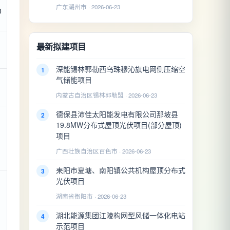
广东潮州市 · 2026-06-23
0
最新拟建项目
深能锡林郭勒西乌珠穆沁旗电网侧压缩空
1
气储能项目
内蒙古自治区锡林郭勒盟 · 2026-06-23
德保县沛佳太阳能发电有限公司那坡县
2
19.8MW分布式屋顶光伏项目(部分屋顶)
项目
广西壮族自治区百色市 · 2026-06-23
耒阳市夏塘、南阳镇公共机构屋顶分布式
3
光伏项目
湖南省衡阳市 · 2026-06-23
湖北能源集团江陵构网型风储一体化电站
4
示范项目