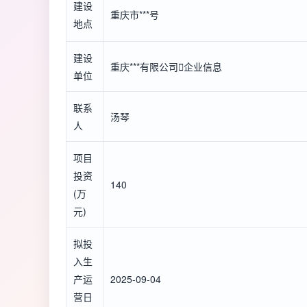
建设
重庆市***号
地点
建设
重庆***有限公司

企业信息
单位
联系
汤琴
人
项目
投资
140
(万
元)
拟投
入生
产运
2025-09-04
营日