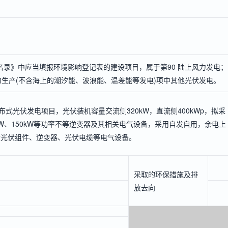
录》中应当填报环境影响登记表的建设项目，属于第90 陆上风力发电；
力生产(不含海上的潮汐能、波浪能、温差能等发电)项中其他光伏发电。
布式光伏发电项目，光伏装机容量交流侧320kW，直流侧400kWp，拟采
50kW、150kW等功率不等逆变器及其相关电气设备，采用自发自用，余电上
包含光伏组件、逆变器、光伏电缆等电气设备。
采取的环保措施及排
放去向