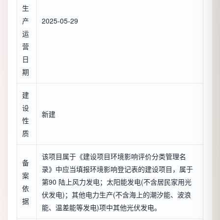
生
产
2025-05-29
运
营
日
期
建
设
新建
性
质
该项目属于《建设项目环境影响评价分类管理名
备
录》中应当填报环境影响登记表的建设项目，属于
案
第90 陆上风力发电；太阳能发电(不含居民家用光
依
伏发电)；其他电力生产(不含海上的潮汐能、波浪
据
能、温差能等发电)项中其他光伏发电。