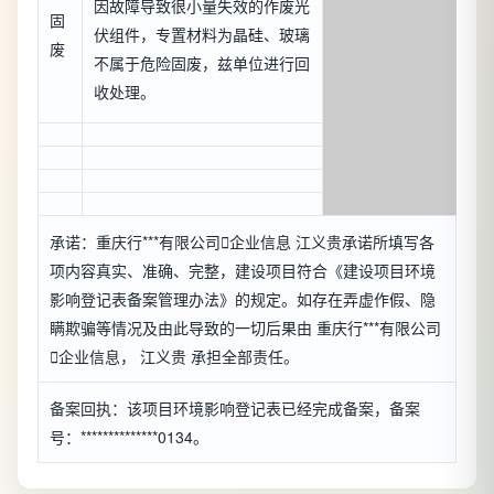
因故障导致很小量失效的作废光
固
伏组件，专置材料为晶硅、玻璃
废
不属于危险固废，兹单位进行回
收处理。
承诺：重庆行***有限公司

企业信息
江义贵承诺所填写各
项内容真实、准确、完整，建设项目符合《建设项目环境
影响登记表备案管理办法》的规定。如存在弄虚作假、隐
瞒欺骗等情况及由此导致的一切后果由 重庆行***有限公司

企业信息
， 江义贵 承担全部责任。
备案回执：该项目环境影响登记表已经完成备案，备案
号：**************0134。