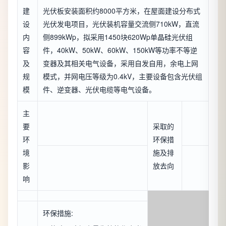
建
光伏板安装面积约8000平方米，在屋面建设分布式
设
光伏发电项目，光伏装机容量交流侧710kW，直流
内
侧899kWp，拟采用1450块620Wp单晶硅光伏组
容
件，40kW、50kW、60kW、150kW等功率不等逆
及
变器及其相关电气设备，采用自发自用，余电上网
规
模式，并网电压等级为0.4kV，主要设备包含光伏组
模
件、逆变器、光伏电缆等电气设备。
主
要
采取的
环
环保措
境
施及排
影
放去向
响
环保措施: