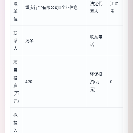
设
法定代
江义
重庆行***有限公司

企业信息
单
表人
贵
位
联
联系电
系
汤琴
话
人
项
目
环保投
投
420
资(万
0
资
元)
(万
元)
拟
投
入