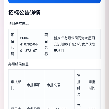
招标公告详情
项目基本信息
项
项
2606-
新乡***有限公司闫海龙屋顶
目
目
410782-04-
交流侧60千瓦分布式光伏发
代
名
01-872167
电项目
码
称
办理结果信息
审
审批部
批
审批
审批事项
审批文号
门
结
时间
果
已
辉县市
企业投资
2606-410782-
2026-