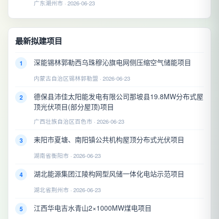
广东潮州市 · 2026-06-23
最新拟建项目
深能锡林郭勒西乌珠穆沁旗电网侧压缩空气储能项目
1
内蒙古自治区锡林郭勒盟 · 2026-06-23
德保县沛佳太阳能发电有限公司那坡县19.8MW分布式屋
2
顶光伏项目(部分屋顶)项目
广西壮族自治区百色市 · 2026-06-23
耒阳市夏塘、南阳镇公共机构屋顶分布式光伏项目
3
湖南省衡阳市 · 2026-06-23
湖北能源集团江陵构网型风储一体化电站示范项目
4
湖北省荆州市 · 2026-06-23
江西华电吉水青山2×1000MW煤电项目
5