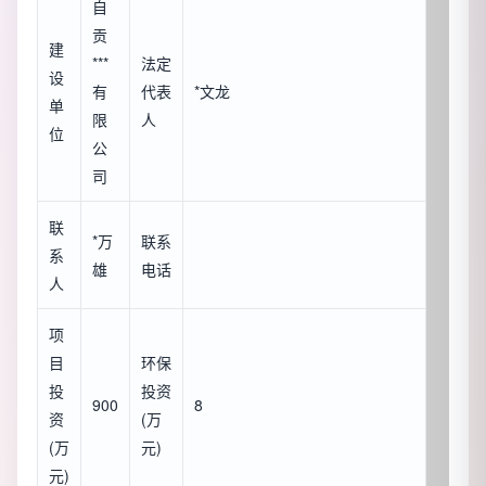
自
贡
建
***
法定
设
有
代表
*文龙
单
限
人
位
公
司
联
*万
联系
系
雄
电话
人
项
目
环保
投
投资
900
8
资
(万
(万
元)
元)