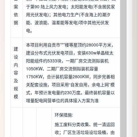
案
于第90 陆上风力发电；太阳能发电(不含居民家
依
用光伏发电)；其他电力生产(不含海上的潮汐
据
能、波浪能、温差能等发电)项中其他光伏发
电。
本项目利用自贡市***楼等屋顶约28000平方米，
建
建设分布式光伏发电项目，安装630w单晶硅太
设
阳能组件约5333块，一期厂房交流测拟装机
内
1050KW、二期厂房交流侧拟装机容量
容
1750KW，合计装机容量2800KW，同步完善相
及
关配套设施，项目采用“自发自用，余电上网”模
规
式，年预计发电量约230万度。最终装机容量以
模
增量配电网营单位的具体接入方案为准
环保措施:
施工废料分类收集、统一清运回
收；厂区生活垃圾设垃圾桶，由