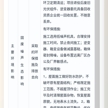
环卫定期清运；项目退役后废旧
光伏组件、逆变器委托具备回收
资质企业统一回收处置，不随意
丢弃。
有环保措施:
施工选用低噪声机具，合理安排
固
施工时间，禁止夜间施工；逆变
废
主
采取
器、箱变设备做减震基础，箱体
噪
要
的环
密封降噪，设备布置远离厂区办
声
环
保措
公及厂界敏感点。
境
施及
生
有环保措施:
影
排放
态
1，屋面施工做好防水防护，不
响
去向
影
破坏原有屋面结构；严格限定施
响
工范围，不超屋顶作业；施工完
毕及时清理屋面杂物，恢复屋面
原貌，无地表水土流失。 2，箱
变、电缆按电气规范敷设，优化