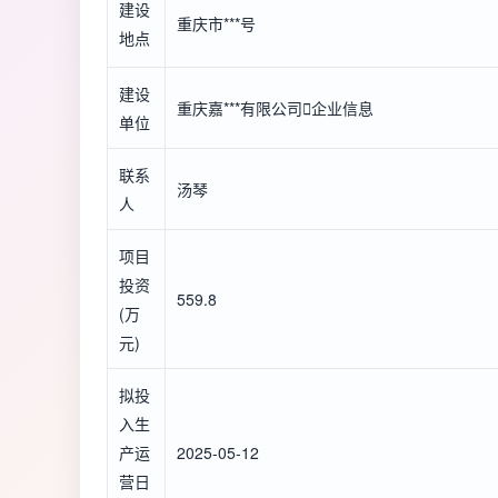
建设
重庆市***号
地点
建设
重庆嘉***有限公司

企业信息
单位
联系
汤琴
人
项目
投资
559.8
(万
元)
拟投
入生
产运
2025-05-12
营日