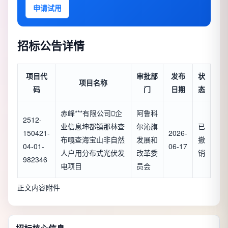
申请试用
招标公告详情
项目代
审批部
发布
状
项目名称
码
门
日期
态
赤峰***有限公司

企
阿鲁科
2512-
业信息
坤都镇那林查
尔沁旗
已
150421-
2026-
布嘎查海宝山非自然
发展和
撤
04-01-
06-17
人户用分布式光伏发
改革委
销
982346
电项目
员会
正文内容附件