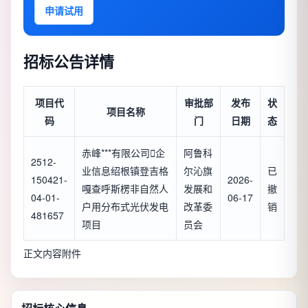
申请试用
招标公告详情
项目代
审批部
发布
状
项目名称
码
门
日期
态
赤峰***有限公司

企
阿鲁科
2512-
业信息
绍根镇登吉格
尔沁旗
已
150421-
2026-
嘎查呼斯楞非自然人
发展和
撤
04-01-
06-17
户用分布式光伏发电
改革委
销
481657
项目
员会
正文内容附件