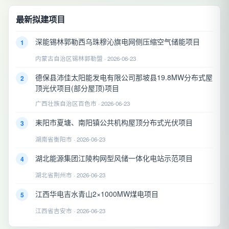
最新拟建项目
深能锡林郭勒西乌珠穆沁旗电网侧压缩空气储能项目
1
内蒙古自治区锡林郭勒盟 · 2026-06-23
德保县沛佳太阳能发电有限公司那坡县19.8MW分布式屋
2
顶光伏项目(部分屋顶)项目
广西壮族自治区百色市 · 2026-06-23
耒阳市夏塘、南阳镇公共机构屋顶分布式光伏项目
3
湖南省衡阳市 · 2026-06-23
湖北能源集团江陵构网型风储一体化电站示范项目
4
湖北省荆州市 · 2026-06-23
江西华电吉水青山2×1000MW煤电项目
5
江西省吉安市 · 2026-06-23