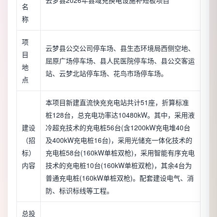
云梦县2026年县域充换电设施补短板项目
名
称
项
云梦县公交公司停车场、县生态环境局西侧空地、
目
屈原广场停车场、县人民医院停车场、县公交客运
地
站、云梦北站停车场、花鸟市场停车场。
点
本项目新建直流快充充电站共计51座，折算标准
桩128台，总充电功率达10480kW。其中，采用液
建设
冷超充技术的充电桩56台(含1200kW充电堆40台
（招
及400kW充电桩16台)，采用光储充一体化技术的
标）
充电桩58台(160kW单桩双枪)，采用智能有序充电
内容
技术的充电桩10台(160kW单桩双枪)，其余4台为
普通充电桩(160kW单桩双枪)。配套建设电气、消
防、标识标线等工程。
总投