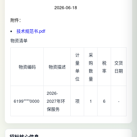
2026-06-18
附件：
技术规范书.pdf
物资清单
计
采
量
购
税
交货
物资编码
物资描述
单
数
率
日期
位
量
2026-
6199****0000
2027年环
项
1
6
-
保服务
招标核心信息