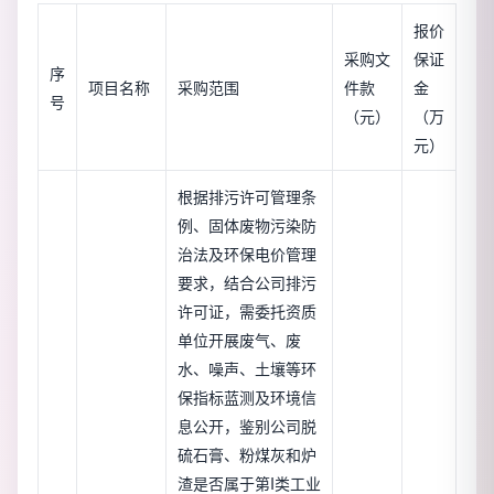
报价
采购文
保证
序
项目名称
采购范围
件款
金
号
（元）
（万
元）
根据排污许可管理条
例、固体废物污染防
治法及环保电价管理
要求，结合公司排污
许可证，需委托资质
单位开展废气、废
水、噪声、土壤等环
保指标蓝测及环境信
息公开，鉴别公司脱
硫石膏、粉煤灰和炉
渣是否属于第I类工业