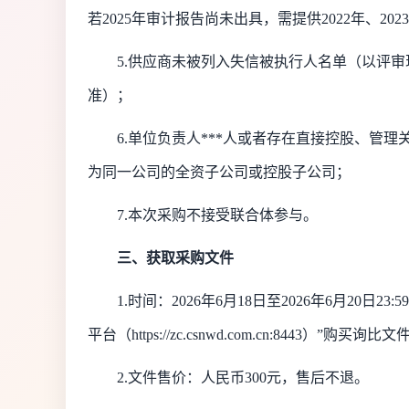
若2025年审计报告尚未出具，需提供2022年、202
5.供应商未被列入失信被执行人名单（以评审现场，通过
准）；
6.单位负责人***人或者存在直接控股、管
为同一公司的全资子公司或控股子公司；
7.本次采购不接受联合体参与。
三、获取采购文件
1.时间：2026年
6
月
18
日至
2026年
6
月
20
日
23
平台（
https://zc.csnwd.com.cn:8443
）
”购买询比文
2.文件售价：人民币300元，售后不退。