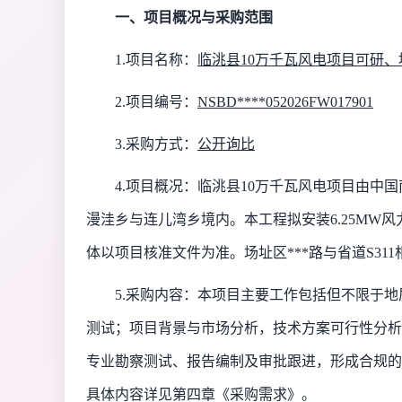
一、项目概况与采购范围
1.项目名称：
临洮县
10万千瓦风电项目可研
2.项目编号：
NSBD****052026FW017901
3.采购方式：
公开询比
4.项目概况：
临洮县
10万千瓦风电项目由中
漫洼乡与连儿湾乡境内。本工程拟安装6.25MW风力
体以项目核准文件为准。场址区***路与省道S31
5.采购内容：
本项目主要工作包括但不限于
地
测试；
项目背景与市场分析，技术方案可行性分析
专业勘察测试、报告编制及审批跟进，形成合规的
具体内容详见第四章《采购需求》
。