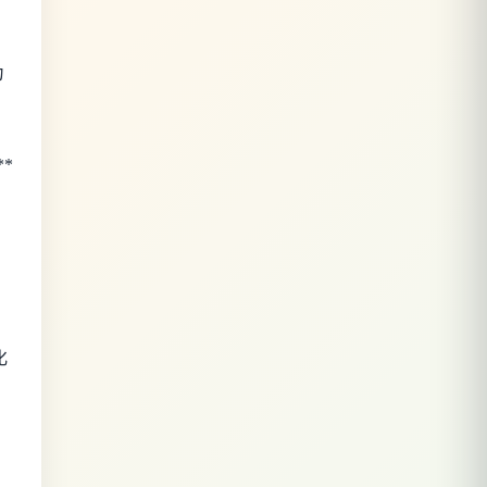
为
*
化