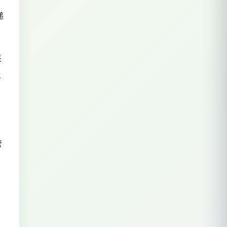
递
采
平
管