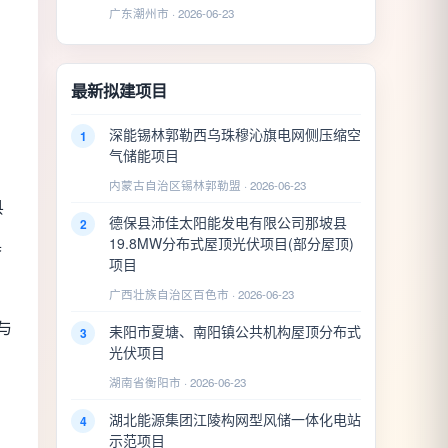
广东潮州市 · 2026-06-23
最新拟建项目
深能锡林郭勒西乌珠穆沁旗电网侧压缩空
1
气储能项目
内蒙古自治区锡林郭勒盟 · 2026-06-23
县
德保县沛佳太阳能发电有限公司那坡县
2
19.8MW分布式屋顶光伏项目(部分屋顶)
具
项目
广西壮族自治区百色市 · 2026-06-23
与
耒阳市夏塘、南阳镇公共机构屋顶分布式
3
光伏项目
湖南省衡阳市 · 2026-06-23
湖北能源集团江陵构网型风储一体化电站
4
示范项目