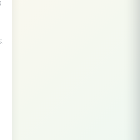
用
标
。