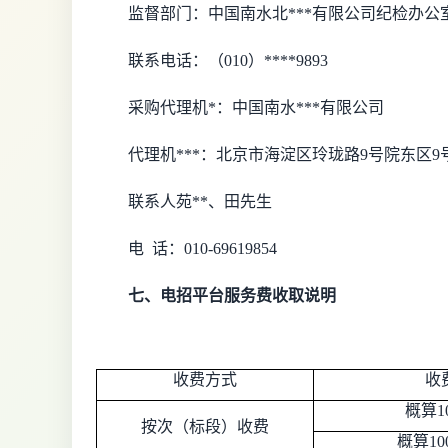
监督部门：中国南水北***有限公司纪检办公
联系电话：（
010）****9893
采购代理机*：中国南水***有限公司
代理机***：北京市海淀区玲珑路
9号院东区9
联系人苑**、
田
先生
电
话：
010-696198
54
七、电招平台服务费收取说明
收费方式
收
概算
按次（标段）收费
概算
1